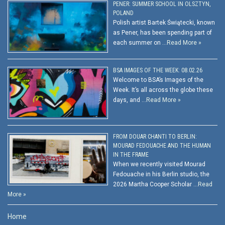
PENER: SUMMER SCHOOL IN OLSZTYN,
POLAND
Polish artist Bartek Świątecki, known
as Pener, has been spending part of
each summer on …
Read More »
BSA IMAGES OF THE WEEK: 08.02.26
Welcome to BSA’s Images of the
Week. It’s all across the globe these
days, and …
Read More »
FROM DOUAR CHANTI TO BERLIN:
MOURAD FEDOUACHE AND THE HUMAN
IN THE FRAME
When we recently visited Mourad
Fedouache in his Berlin studio, the
2026 Martha Cooper Scholar …
Read
More »
Home