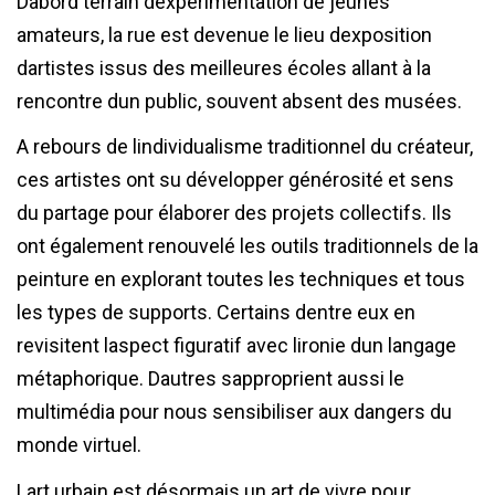
Dabord terrain dexpérimentation de jeunes
amateurs, la rue est devenue le lieu dexposition
dartistes issus des meilleures écoles allant à la
rencontre dun public, souvent absent des musées.
A rebours de lindividualisme traditionnel du créateur,
ces artistes ont su développer générosité et sens
du partage pour élaborer des projets collectifs. Ils
ont également renouvelé les outils traditionnels de la
peinture en explorant toutes les techniques et tous
les types de supports. Certains dentre eux en
revisitent laspect figuratif avec lironie dun langage
métaphorique. Dautres sapproprient aussi le
multimédia pour nous sensibiliser aux dangers du
monde virtuel.
Lart urbain est désormais un art de vivre pour