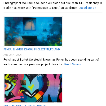
Photographer Mourad Fedouache will close out his Fresh A.I.R. residency in
Berlin next week with “Permission to Exist,” an exhibition …
Read More »
PENER: SUMMER SCHOOL IN OLSZTYN, POLAND
August 4, 2026
Polish artist Bartek Świątecki, known as Pener, has been spending part of
each summer on a personal project close to …
Read More »